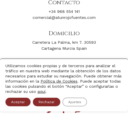
Contacto
+34 968 554 141
comercial@atunrojofuentes.com
Domicilio
Carretera La Palma, km 7. 30593
Cartagena Murcia Spain
Síguenos
Utilizamos cookies propias y de terceros para analizar el
tráfico en nuestra web mediante la obtención de los datos
Facebook
Youtube
necesarios para estudiar su navegación. Puede obtener más
Instagram
Linkedin
información en la
Política de Cookies
. Puede aceptar todas
las cookies pulsando el botón “Aceptar” o configurarlas o
rechazar su uso
aquí
.
Trazabilidad
Aceptar
Rechazar
Ajustes
Copyright © 2026 - www.atunrojofuentes.com - Todos los
derechos reservados -
Política de privacidad
-
Aviso legal
-
Configuración Cookies
-
Política de Cookies