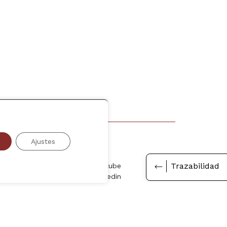
Ajustes
Síguenos
Trazabilidad
Facebook
Youtube
Instagram
Linkedin
gal
-
Configuración Cookies
-
Política de Cookies