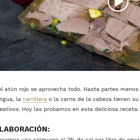
l atún rojo se aprovecha todo. Hasta partes menos
engua, la
carrillera
o la carne de la cabeza tienen su
eativos. Hoy las probamos en esta deliciosa receta:
LABORACIÓN:
acemos una salmuera al 2% de sal por litro de agu