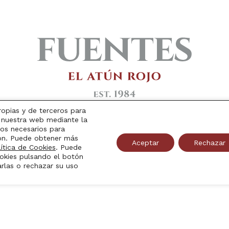
ropias y de terceros para
en nuestra web mediante la
os necesarios para
ión. Puede obtener más
Aceptar
Rechazar
lítica de Cookies
. Puede
Domicilio
okies pulsando el botón
arlas o rechazar su uso
Carretera La Palma, km 7. 30593
Cartagena Murcia Spain
 Todos los derechos reservados -
Política de privacidad
-
Aviso le
Ricardo Fuentes e Hijos S.A. CIF A30618532