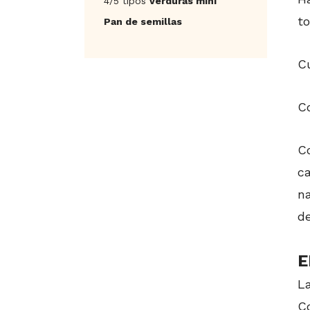
4/5 tipos
verduras mini
to
Pan de semillas
C
Co
C
ca
n
de
E
La
C