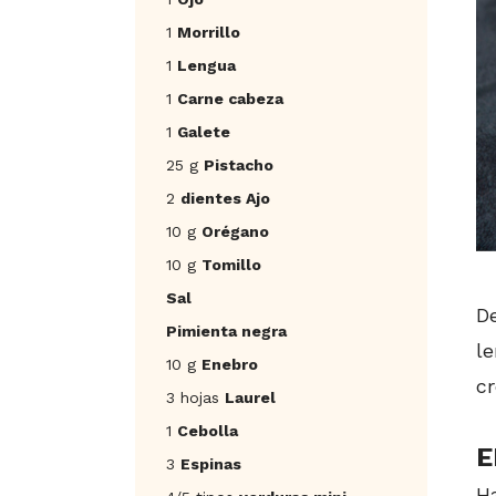
1
Morrillo
1
Lengua
1
Carne cabeza
1
Galete
25 g
Pistacho
2
dientes Ajo
10 g
Orégano
10 g
Tomillo
Sal
De
Pimienta negra
l
10 g
Enebro
cr
3 hojas
Laurel
1
Cebolla
E
3
Espinas
H