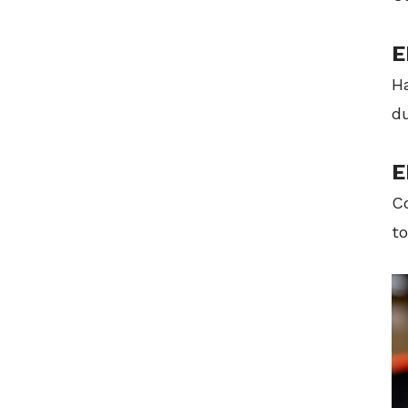
E
H
d
E
C
to