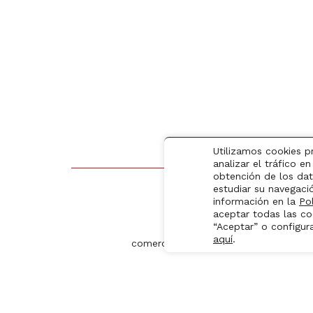
Utilizamos cookies p
analizar el tráfico 
obtención de los dat
estudiar su navegac
información en la
Po
Contacto
aceptar todas las co
“Aceptar” o configur
+34 968 554 141
aquí
.
comercial@atunrojofuentes.com
Copyright © 2026 - www.atunrojofuentes.com -