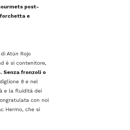
 Gourmets post-
forchetta e
 di Atún Rojo
d è si contenitore,
. Senza fronzoli o
diglione 8 e nel
à e la fluidità dei
congratulata con noi
aac Hermo, che si