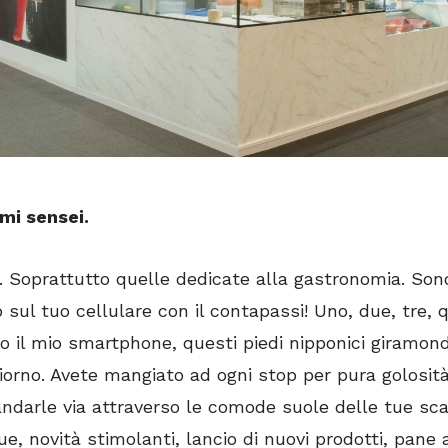
Umi
sensei
.
e. Soprattutto quelle dedicate alla gastronomia. Son
 sul tuo cellulare con il contapassi! Uno, due, tre, 
o il mio smartphone, questi piedi nipponici giramo
giorno. Avete mangiato ad ogni stop per pura golosit
andarle via attraverso le comode suole delle tue sc
e, novità stimolanti, lancio di nuovi prodotti, pane a