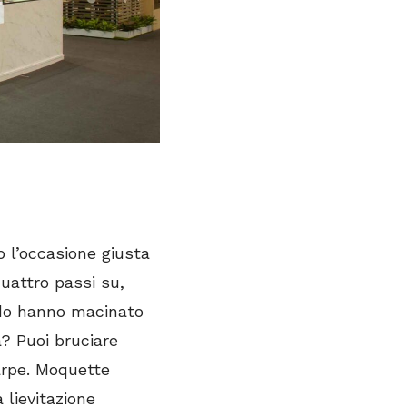
o l’occasione giusta
quattro passi su,
ndo hanno macinato
à? Puoi bruciare
arpe. Moquette
 lievitazione