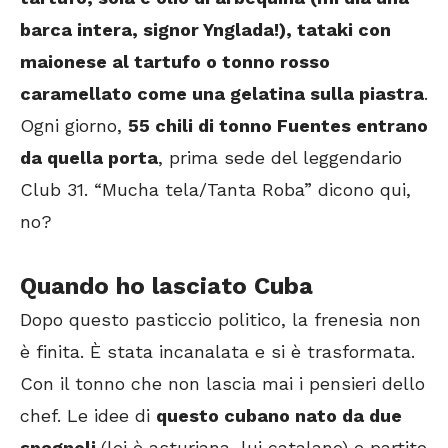
barca intera, signor Ynglada!), tataki con
maionese al tartufo o tonno rosso
caramellato come una gelatina sulla piastra
.
Ogni giorno,
55 chili di tonno Fuentes entrano
da quella porta
, prima sede del leggendario
Club 31. “Mucha tela/Tanta Roba” dicono qui,
no?
Quando ho lasciato Cuba
Dopo questo pasticcio politico, la frenesia non
è finita. È stata incanalata e si è trasformata.
Con il tonno che non lascia mai i pensieri dello
chef. Le idee di
questo cubano nato da due
spagnoli
(lei è asturiana, lui catalano) e partito