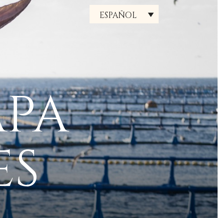
ESPAÑOL
PA
ES