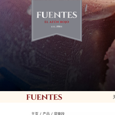
主页
/
产品
/
背腹段