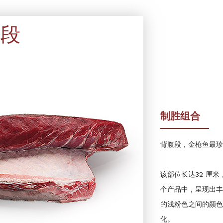
腹段
制胜组合
背腹段，金枪鱼最珍
该部位长达32 厘
个产品中，呈现出丰
的浅粉色之间的颜色
化。